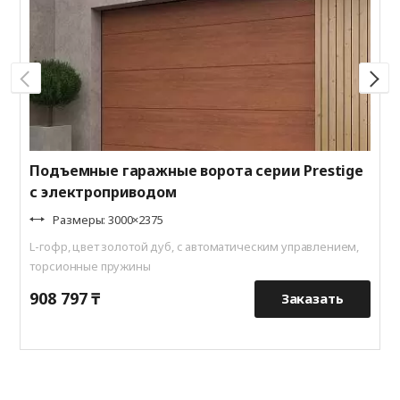
S
т
Подъемные гаражные ворота серии Prestige
с электроприводом
Размеры: 3000×2375
L-гофр, цвет золотой дуб, с автоматическим управлением,
торсионные пружины
908 797 ₸
8
Заказать