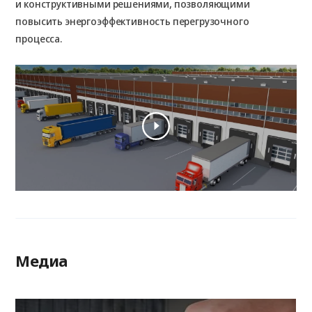
пр
и конструктивными решениями, позволяющими
а 
повысить энергоэффективность перегрузочного
ре
процесса.
без
Медиа