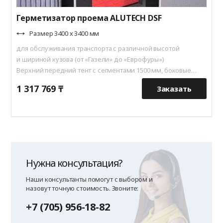
Герметизатор проема ALUTECH DSF
Размер 3400 х 3400 мм
для обслуживания транспорта с различной высотой
и шириной кузова (от «Газели» до «Еврофуры»)
Верхний передний тент с сегментами 1500 мм, боковые
передние тенты 700 мм
1 317 769 ₸
9
Заказать
Нужна консультация?
Наши консультанты помогут с выбором и
назовут точную стоимость. Звоните:
+7 (705) 956-18-82