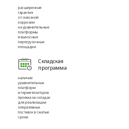
расширенная
гарантия
от сквозной
коррозии
на уравнительные
платформы
и выносные
перегрузочные
площадки
Складская
программа
наличие
уравнительных
платформ
и герметизаторов
проема на складах
для реализации
оперативных
поставок в сжатые
сроки