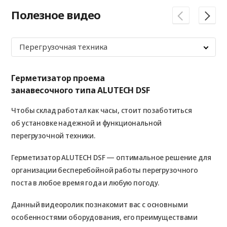
Полезное видео
Перегрузочная техника
Герметизатор проема
Ур
занавесочного типа ALUTECH DSF
с 
SL
Чтобы склад работал как часы, стоит позаботиться
Что
об установке надежной и функциональной
об
перегрузочной техники.
пе
Герметизатор ALUTECH DSF — оптимальное решение для
Ур
организации бесперебойной работы перегрузочного
пер
поста в любое время года и любую погоду.
эф
Данный видеоролик познакомит вас с основными
Из
особенностями оборудования, его преимуществами