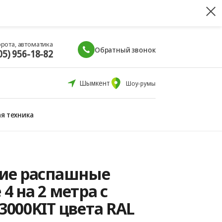
орота, автоматика
Обратный звонок
05) 956-18-82
Шымкент
Шоу-румы
я техника
ие распашные
 4 на 2 метра с
000KIT цвета RAL