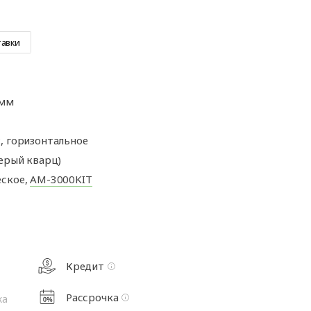
а
Аксессуары для
ворот
автоматики
а
тавки
та
 мм
рот
, горизонтальное
Серый кварц)
ское,
AM-3000KIT
Кредит
Рассрочка
жа