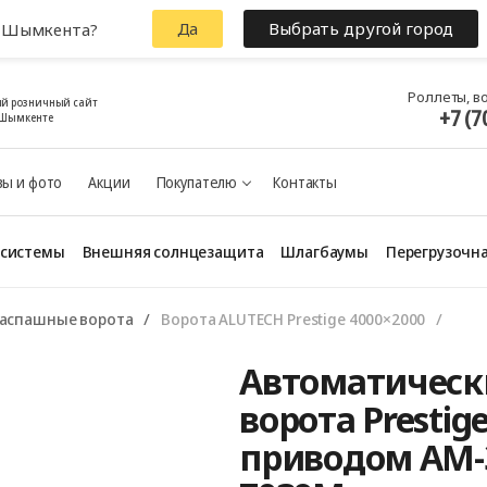
Да
Выбрать другой город
з Шымкента?
Роллеты, в
й розничный сайт
+7 (7
 Шымкенте
ы и фото
Акции
Покупателю
Контакты
 системы
Внешняя солнцезащита
Шлагбаумы
Перегрузочна
аспашные ворота
Ворота ALUTECH Prestige 4000×2000
Автоматическ
ворота Prestige
приводом AM-3