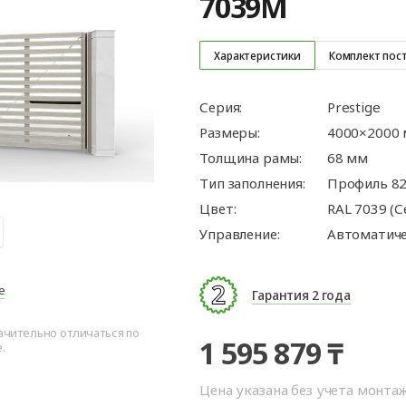
7039M
ые
для
орота
ры
Панорамные ворота
Автоматика для
Роллетные решетки
Перегрузочные
Въездные ворот
Автоматика для
Перегрузочные
орот
шелтеры)
гаражных ворот
площадки
промышленных 
тамбуры
орота для
Откатные ворот
ворота
Характеристики
Комплект пос
Комплект для
арные
орота для
откатных ворот
ра
Серия:
Prestige
Распашные воро
Размеры:
4000×2000
Каркасы для во
Толщина рамы:
68 мм
Калитки
Тип заполнения:
Профиль 82
Цвет:
RAL 7039 (
Заборы
Управление:
Автоматиче
е
Гарантия 2 года
ачительно отличаться по
1 595 879 ₸
.
Цена указана без учета монта