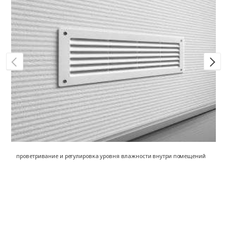
проветривание и регулировка уровня влажности внутри помещений
на
о