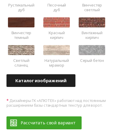
Рустикальный
Песочный
Винчестер
дуб
дуб
светлый
Винчестер
Красный
Винтажный
темный
кирпич
кирпич
Светлый
Натуральный
Серый бетон
сланец
мрамор
Каталог изображений
Дизайнеры ГК «АЛЮТЕХ» работают над постоянным
расширением базы стандартных текстур для ворот.
Рассчитать свой вариант