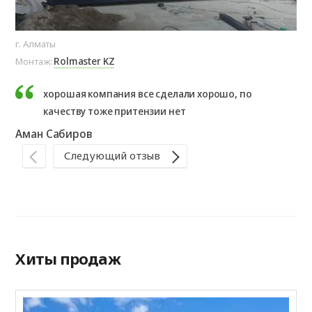
г. Алматы
г. 
Rolmaster KZ
Монтаж:
Мо
хорошая компания все сделали хорошо, по
качеству тоже притензии нет
​Аман Сабиров​
Ро
Следующий отзыв
Хиты продаж