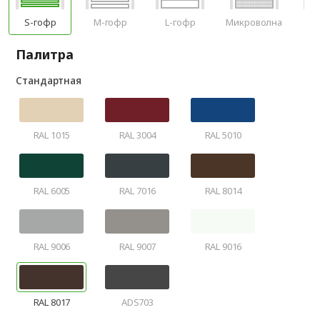
S-гофр
M-гофр
L-гофр
Микроволна
Фи
Палитра
Стандартная
RAL 1015
RAL 3004
RAL 5010
RAL 6005
RAL 7016
RAL 8014
RAL 9006
RAL 9007
RAL 9016
RAL 8017
ADS703